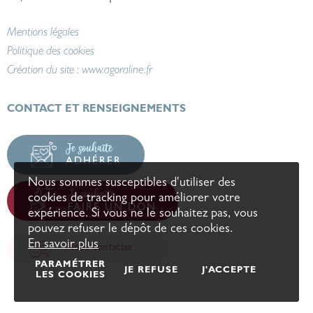
Mentions légales
Politique des cookies
Création du site :
www.agoraline.fr
CONTACT ET RENSEIGNEMENTS
Je souhaite
ADHÉRER
Nous sommes susceptibles d'utiliser des
Je souhaite
cookies de tracking pour améliorer votre
FAIRE UN DON
expérience. Si vous ne le souhaitez pas, vous
pouvez refuser le dépôt de ces cookies.
En savoir plus
Nous contacter
PARAMÉTRER
JE REFUSE
J'ACCEPTE
LES COOKIES