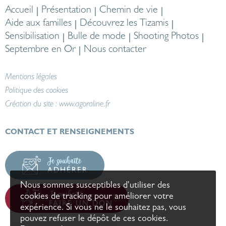
Accueil
Présentation
Chemin de vie
Aide aux familles
Découvrez les Tizamis
Sensibilisation
Bulle de mode
Shooting Photos
Septembre en Or
Nous contacter
Mentions légales
Politique des cookies
Création du site :
www.agoraline.fr
CONTACT ET RENSEIGNEMENTS
Je souhaite
ADHÉRER
Nous sommes susceptibles d'utiliser des
Je souhaite
cookies de tracking pour améliorer votre
FAIRE UN DON
expérience. Si vous ne le souhaitez pas, vous
pouvez refuser le dépôt de ces cookies.